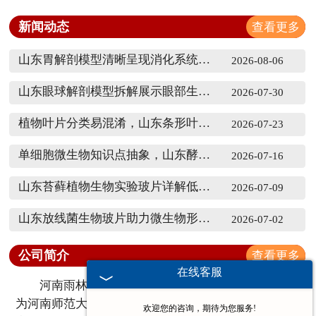
新闻动态
查看更多
山东胃解剖模型清晰呈现消化系统核心消化机制
2026-08-06
山东眼球解剖模型拆解展示眼部生理结构与成像原理
2026-07-30
植物叶片分类易混淆，山东条形叶标本如何厘清形态差异
2026-07-23
单细胞微生物知识点抽象，山东酵母菌生物切片如何辅助讲解
2026-07-16
山东苔藓植物生物实验玻片详解低等植物结构特征
2026-07-09
山东放线菌生物玻片助力微生物形态知识点******教学
2026-07-02
公司简介
查看更多
在线客服
河南雨林教育工程有限公司成立于1995 年（前身
为河南师范大学生物制片厂创建于1958年），主要生
欢迎您的咨询，期待为您服务!